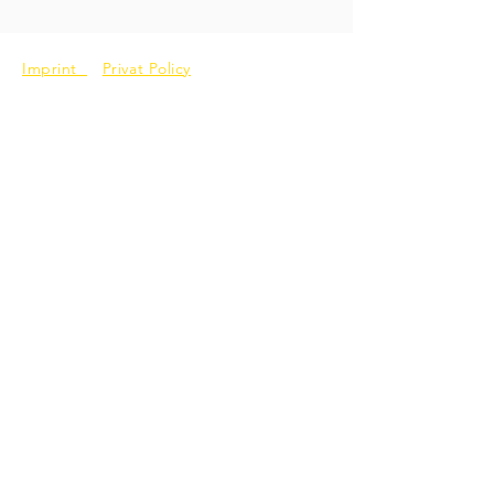
Imprint
Privat Policy
JobImpulse GmbH
Phone:
+49 6131 3299140
Email:
info@job-impulse.com