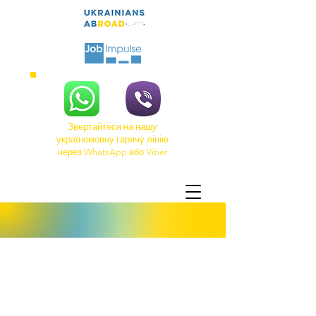
Звертайтеся на нашу
україномовну гарячу лінію
через WhatsApp або Viber
Segítünk új otthonra lelni
/ Ми надаємо людям