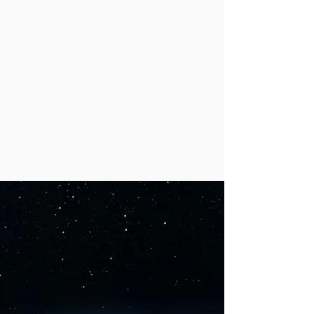
приєднаються багато інших
компаній, які запропонують
біженцям допомогу у вигляді
роботи, урегулювання
формальностей, мовних курсів та
догляду за дітьми.
MUNKAADÓK
EURÓPA-SZERTE
EGYÜTT
SEGÍTENEK
КОМПАНІЇ З УСІЄЇ ЄВРОПИ
ОБ’ЄДНУЮТЬСЯ РАЗОМ