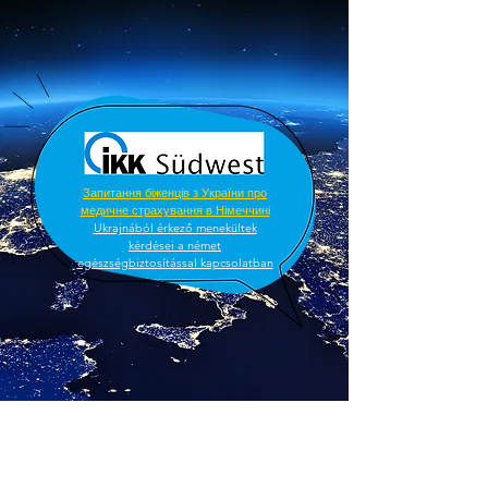
Запитання біженців з України про
медичне страхування в Німеччині
Ukrajnából érkező menekültek
kérdései a német
egészségbiztosítással kapcsolatban